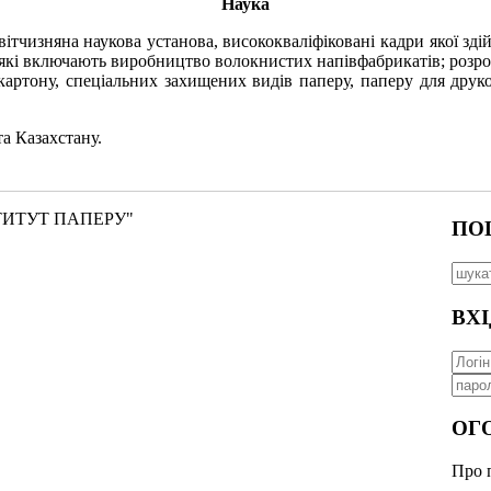
Наука
изняна наукова установа, висококваліфіковані кадри якої здій
 які включають виробництво волокнистих напівфабрикатів; розро
картону, спеціальних захищених видів паперу, паперу для друк
а Казахстану.
ІНСТИТУТ ПАПЕРУ"
ПО
ВХІ
ОГ
Про п