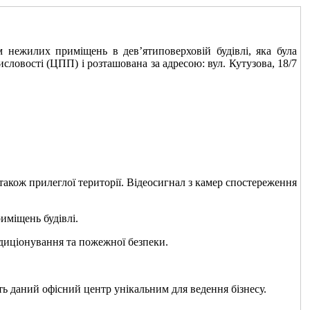
илих приміщень в дев’ятиповерховій будівлі, яка була
исловості (ЦПП) і розташована за адресою: вул. Кутузова, 18/7
також прилеглої території. Відеосигнал з камер спостереження
иміщень будівлі.
диціонування та пожежної безпеки.
ть даний офісний центр унікальним для ведення бізнесу.