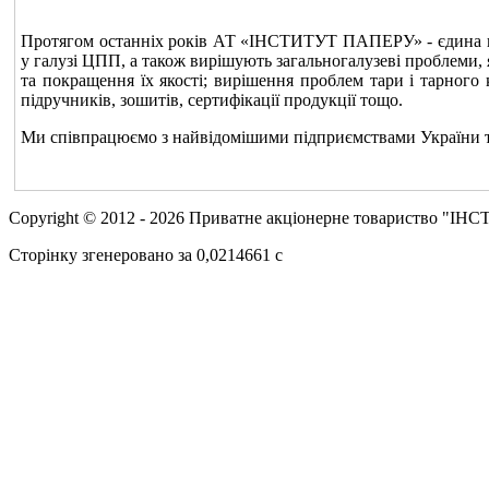
Протягом останніх років АТ «ІНСТИТУТ ПАПЕРУ» - єдина вітч
у галузі ЦПП, а також вирішують загальногалузеві проблеми,
та покращення їх якості; вирішення проблем тари і тарного 
підручників, зошитів, сертифікації продукції тощо.
Ми співпрацюємо з найвідомішими підприємствами України т
Copyright © 2012 - 2026 Приватне акціонерне товариство "
Сторінку згенеровано за 0,0214661 c