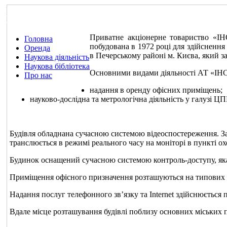
Головна
Приватне акціонерне товариство «
Головна
побудована в 1972 році для здійснення 
Оренда
в Печерському районі м. Києва, який за
Наукова діяльність
Наукова бібліотека
Основними видами діяльності АТ «
Про нас
надання в оренду офісних приміщень;
науково-дослідна та метрологічна діяльність у галузі ЦП
Будівля обладнана сучасною системою відеоспостереження. Заб
транслюється в режимі реального часу на моніторі в пункті о
Будинок оснащений сучасною системою контроль-доступу, яка
Приміщення офісного призначення розташуються на типових п
Надання послуг телефонного зв’язку та Internet здійснюється
Вдале місце розташування будівлі поблизу основних міських п