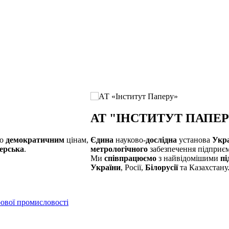
АТ "ІНСТИТУТ ПАПЕР
по
демократичним
цінам,
Єдина
науково-
дослідна
установа
Укр
ерська
.
метрологічного
забезпечення підприє
Ми
співпрацюємо
з найвідомішими
пі
України
, Росії,
Білорусії
та Казахстану
ової промисловості