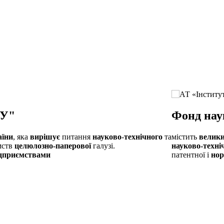
У"
Фонд наук
аїни
, яка
вирішує
питання
науково
-
технічного
та
містить
велик
мств
целюлозно-паперової
галузі.
науково-техні
дприємствами
патентної і
нор
.