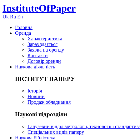
InstituteOfPaper
Uk
Ru
En
Головна
Оренда
Характеристика
Зараз здається
Заявка на оренду
Контакти
Договір оренди
Наукова діяльність
ІНСТИТУТ ПАПЕРУ
Історія
Новини
Продаж обладнання
Наукові підрозділи
Галузевий відділ метрології, технології і стандарти
Спеціальних видів паперу
Наукова бібліотека