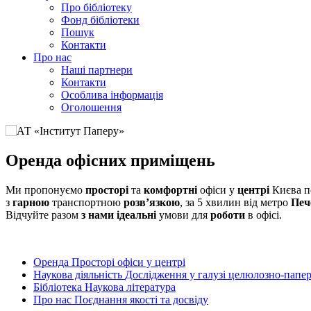
Про бібліотеку
Фонд бібліотеки
Пошук
Контакти
Про нас
Наші партнери
Контакти
Особлива інформація
Оголошення
Оренда офісних приміщень
Ми пропонуємо
просторі
та
комфортні
офіси у
центрі
Києва 
з
гарною
транспортною
розв’язкою
, за 5 хвилин від метро
Печ
Відчуйте разом
з нами
ідеальні
умови для
роботи
в офісі.
Оренда
Просторі офіси у центрі
Наукова діяльність
Дослідження у галузі целюлозно-папер
Бібліотека
Наукова література
Про нас
Поєднання якості та досвіду