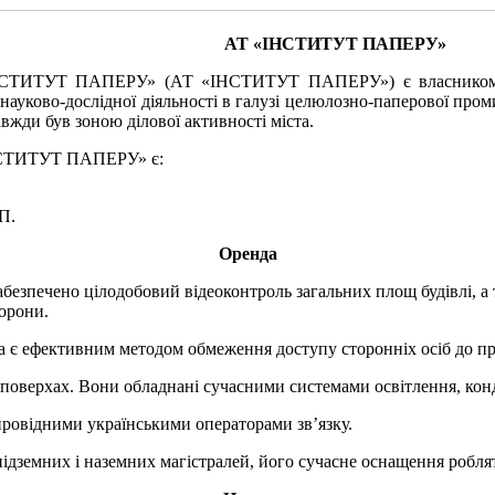
АТ «ІНСТИТУТ ПАПЕРУ»
ІНСТИТУТ ПАПЕРУ» (АТ «ІНСТИТУТ ПАПЕРУ») є власником неж
науково-дослідної діяльності в галузі целюлозно-паперової пром
вжди був зоною ділової активності міста.
ІНСТИТУТ ПАПЕРУ» є:
П.
Оренда
езпечено цілодобовий відеоконтроль загальних площ будівлі, а 
хорони.
 є ефективним методом обмеження доступу сторонніх осіб до пр
оверхах. Вони обладнані сучасними системами освітлення, кон
 провідними українськими операторами зв’язку.
ідземних і наземних магістралей, його сучасне оснащення робля