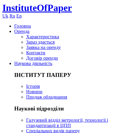
InstituteOfPaper
Uk
Ru
En
Головна
Оренда
Характеристика
Зараз здається
Заявка на оренду
Контакти
Договір оренди
Наукова діяльність
ІНСТИТУТ ПАПЕРУ
Історія
Новини
Продаж обладнання
Наукові підрозділи
Галузевий відділ метрології, технології і
стандартизації в ЦПП
Спеціальних видів паперу