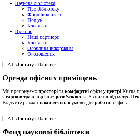
Наукова бібліотека
Про бібліотеку
Фонд бібліотеки
Пошук
Контакти
Про нас
Наші партнери
Контакти
Особлива інформація
Оголошення
Оренда офісних приміщень
Ми пропонуємо
просторі
та
комфортні
офіси у
центрі
Києва 
з
гарною
транспортною
розв’язкою
, за 5 хвилин від метро
Печ
Відчуйте разом
з нами
ідеальні
умови для
роботи
в офісі.
Фонд наукової бібліотеки