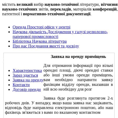
містить
великий
вибір
науково-технічної
літератури,
вітчизня
науково-технічних
звітів,
перекладів
, матеріалів
конференцій
патентної і
нормативно-технічної документації
.
Оренда
Просторі офіси у центрі
Наукова діяльність
Дослідження у галузі целюлозно-
паперової промисловості
Бібліотека
Наукова література
Про нас
Поєднання якості та досвіду
Заявка на оренду приміщень
Оренда
Для отримання інформації про вільні
орендні площі, діючі орендні ставки
Характеристика
або інші умови оренди приміщень,
Зараз здається
вам необхідно направити заявку
Заявка на оренду
фахівцям відділу оренди, вказавши в
Контакти
ній всю необхідну для розг
Договір оренди
Заявка буде розглянута протягом 2-х
робочих днів. У випадку, якщо ваша заявка нас зацікавить,
відповідь буде направлена електронною поштою, або наш
фахівець зв'яжеться з вами по вказаному контактном