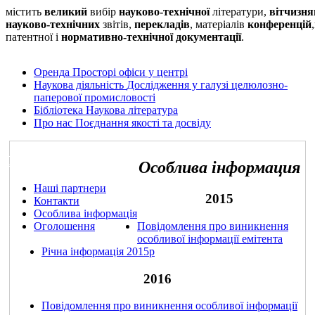
містить
великий
вибір
науково-технічної
літератури,
вітчизня
науково-технічних
звітів,
перекладів
, матеріалів
конференцій
патентної і
нормативно-технічної документації
.
Оренда
Просторі офіси у центрі
Наукова діяльність
Дослідження у галузі целюлозно-
паперової промисловості
Бібліотека
Наукова література
Про нас
Поєднання якості та досвіду
Про нас
Особлива інформация
Наші партнери
2015
Контакти
Особлива інформація
Оголошення
Повідомлення про виникнення
особливої інформації емітента
Річна інформація 2015р
2016
Повідомлення про виникнення особливої інформації