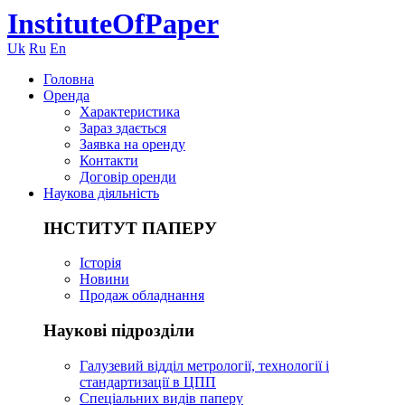
InstituteOfPaper
Uk
Ru
En
Головна
Оренда
Характеристика
Зараз здається
Заявка на оренду
Контакти
Договір оренди
Наукова діяльність
ІНСТИТУТ ПАПЕРУ
Історія
Новини
Продаж обладнання
Наукові підрозділи
Галузевий відділ метрології, технології і
стандартизації в ЦПП
Спеціальних видів паперу