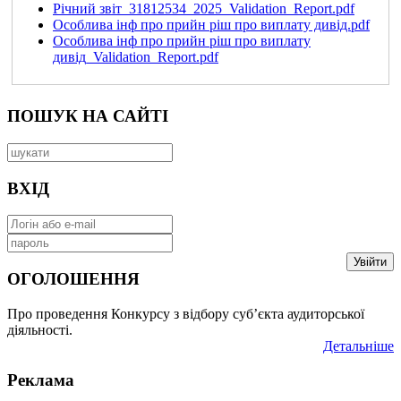
Річний звіт_31812534_2025_Validation_Report.pdf
Особлива інф про прийн ріш про виплату дивід.pdf
Особлива інф про прийн ріш про виплату
дивід_Validation_Report.pdf
ПОШУК НА САЙТІ
ВХІД
Увійти
ОГОЛОШЕННЯ
Про проведення Конкурсу з відбору суб’єкта аудиторської
діяльності.
Детальніше
Реклама