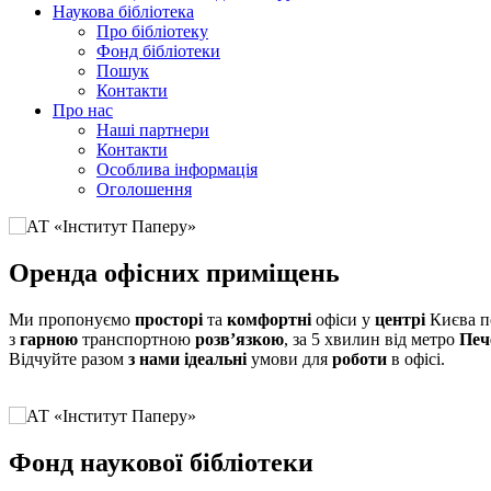
Наукова бібліотека
Про бібліотеку
Фонд бібліотеки
Пошук
Контакти
Про нас
Наші партнери
Контакти
Особлива інформація
Оголошення
Оренда офісних приміщень
Ми пропонуємо
просторі
та
комфортні
офіси у
центрі
Києва 
з
гарною
транспортною
розв’язкою
, за 5 хвилин від метро
Печ
Відчуйте разом
з нами
ідеальні
умови для
роботи
в офісі.
Фонд наукової бібліотеки