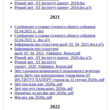
Річний звіт_АТ Інститут паперу_2019.doc
Річний звіт_АТ Інститут паперу_2019.doc.p7s
2021
Сообщение о созыве годового общего собрания
02.04.2021 р. .doc
Сообщение о созыве годового общего собрания
02.04.2021 р. .doc.p7s
Інформація про голосуючі акції_02_04_2021.docx.p7s
Інформація про голосуючі
акції_02_04_2021_Validation_Report.pdf
Річний звіт_АТ Інститут паперу_2020.doc.p7s
Річний звіт_АТ Інститут
паперу_2020_Validation_Report.pdf
Звіт з надання впевненності незалежного аудитора
щодо Звіту про корпоративне управління АТ
ІНСТИТУТ ПАПЕРУ станом на 31 грудня 2020р..pdf
Звіт про влас.кап. 2020р..pdf
Звіт про рух грош.кошт. 2020р..pdf
Примітки до річ.фін.звіт 2020р..pdf
Фін.рез. рік 2020р..pdf
2022